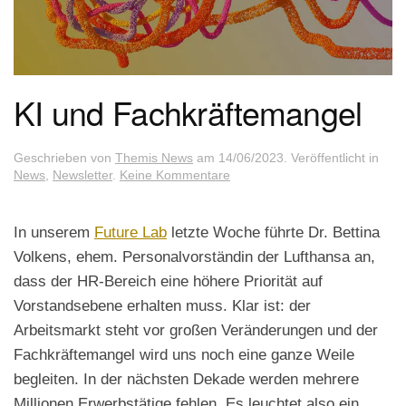
KI und Fachkräftemangel
Geschrieben von
Themis News
am
14/06/2023
. Veröffentlicht in
zu
News
,
Newsletter
.
Keine Kommentare
KI
und
Fachkräftemangel
In unserem
Future Lab
letzte Woche führte Dr. Bettina
Volkens, ehem. Personalvorständin der Lufthansa an,
dass der HR-Bereich eine höhere Priorität auf
Vorstandsebene erhalten muss. Klar ist: der
Arbeitsmarkt steht vor großen Veränderungen und der
Fachkräftemangel wird uns noch eine ganze Weile
begleiten. In der nächsten Dekade werden mehrere
Millionen Erwerbstätige fehlen. Es leuchtet also ein,