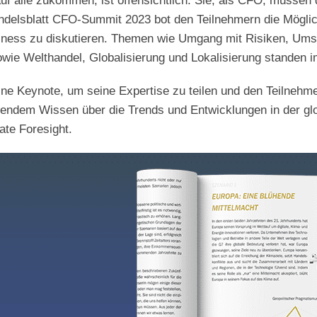
f alle zukommen, ist offensichtlich. Sie, als CFO, müssen
andelsblatt CFO-Summit 2023 bot den Teilnehmern die Möglic
siness zu diskutieren. Themen wie Umgang mit Risiken, Umse
ie Welthandel, Globalisierung und Lokalisierung standen im
ne Keynote, um seine Expertise zu teilen und den Teilnehmer
eifendem Wissen über die Trends und Entwicklungen in der g
ate Foresight.