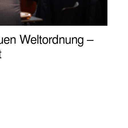
euen Weltordnung –
t