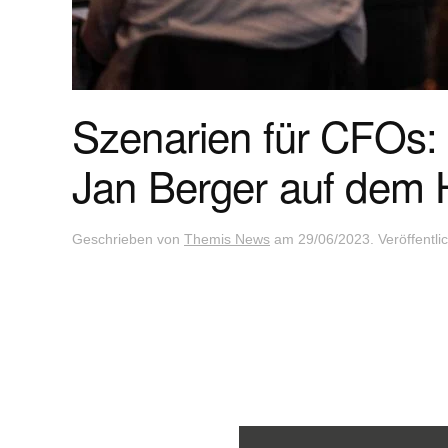
Szenarien für CFOs:
Jan Berger auf dem 
Geschrieben von
Themis News
am
29/06/2023
. Veröffentli