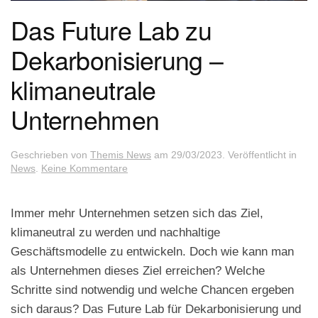
Das Future Lab zu
Dekarbonisierung –
klimaneutrale
Unternehmen
Geschrieben von
Themis News
am
29/03/2023
. Veröffentlicht in
zu
News
.
Keine Kommentare
Das
Future
Lab
Immer mehr Unternehmen setzen sich das Ziel,
zu
klimaneutral zu werden und nachhaltige
Dekarbonisierung
–
Geschäftsmodelle zu entwickeln. Doch wie kann man
klimaneutrale
als Unternehmen dieses Ziel erreichen? Welche
Unternehmen
Schritte sind notwendig und welche Chancen ergeben
sich daraus? Das Future Lab für Dekarbonisierung und