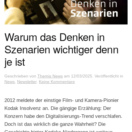
Warum das Denken in
Szenarien wichtiger denn
je ist
Geschrieben von
Themis News
am
12/03/2025
. Veröffentlicht in
zu
News
,
Newsletter
.
Keine Kommentare
Warum
das
Denken
2012 meldete der einstige Film- und Kamera-Pionier
in
Kodak Insolvenz an. Die gängige Erzählung: Der
Szenarien
wichtiger
Konzern habe den Digitalisierungs-Trend verschlafen.
denn
Doch ist das wirklich die ganze Wahrheit? Die
je
ist