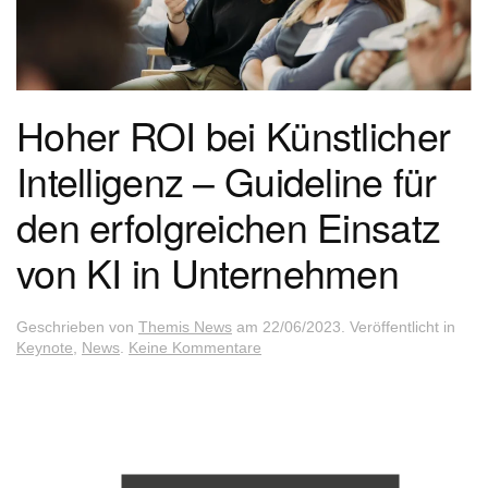
Hoher ROI bei Künstlicher
Intelligenz – Guideline für
den erfolgreichen Einsatz
von KI in Unternehmen
Geschrieben von
Themis News
am
22/06/2023
. Veröffentlicht in
zu
Keynote
,
News
.
Keine Kommentare
Hoher
ROI
bei
Künstlicher
Intelligenz
–