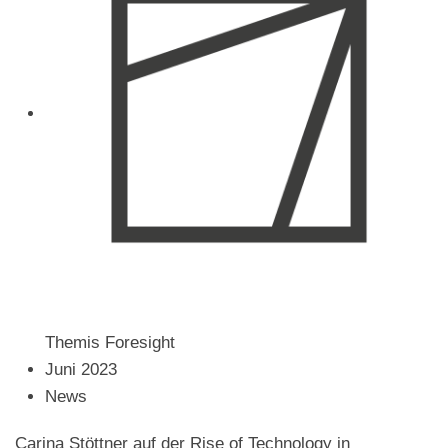
Guideline
für
den
erfolgreichen
Einsatz
von
KI
in
Unternehmen
Themis Foresight
Juni 2023
News
Carina Stöttner auf der Rise of Technology in