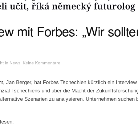
ew mit Forbes: „Wir sollt
zu
cht in
News
.
Keine Kommentare
Jan
Berger
im
 Jan Berger, hat Forbes Tschechien kürzlich ein Interview 
Interview
nzial Tschechiens und über die Macht der Zukunftsforschung
mit
Forbes:
 alternative Szenarien zu analysieren. Unternehmen suchen b
„Wir
sollten
von
Tschechien
lesen:
lernen.“