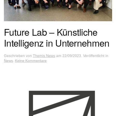
Future Lab – Künstliche
Intelligenz in Unternehmen
Geschrieben von
Themis News
am
22/09/2023
. Veröffentlicht in
zu
News
.
Keine Kommentare
Future
Lab
–
Künstliche
Intelligenz
in
Unternehmen