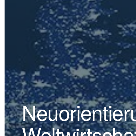
Neuorientier
Weltwirtscha