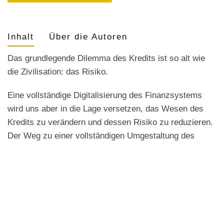
Inhalt
Über die Autoren
Das grundlegende Dilemma des Kredits ist so alt wie
die Zivilisation: das Risiko.
Eine vollständige Digitalisierung des Finanzsystems
wird uns aber in die Lage versetzen, das Wesen des
Kredits zu verändern und dessen Risiko zu reduzieren.
Der Weg zu einer vollständigen Umgestaltung des
Systems scheint noch weit, jedoch zeichnen sich
bereits Entwicklungen ab, die Corporate Treasurys und
Finanzdienstleister nicht ignorieren dürfen: der
traditionelle Ansatz der Kreditvergabe wird einem
Finanz-Ökosystem weichen, das Digitalisierung,
Vernetzung und Technologie in vollem Umfang