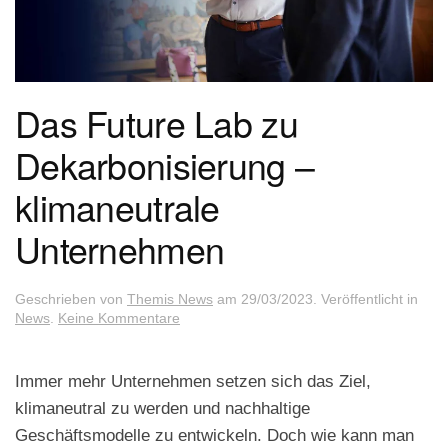
Das Future Lab zu
Dekarbonisierung –
klimaneutrale
Unternehmen
Geschrieben von
Themis News
am
29/03/2023
. Veröffentlicht in
zu
News
.
Keine Kommentare
Das
Future
Lab
Immer mehr Unternehmen setzen sich das Ziel,
zu
klimaneutral zu werden und nachhaltige
Dekarbonisierung
–
Geschäftsmodelle zu entwickeln. Doch wie kann man