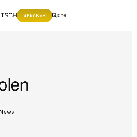
UTSCH
SPEAKER
olen
News